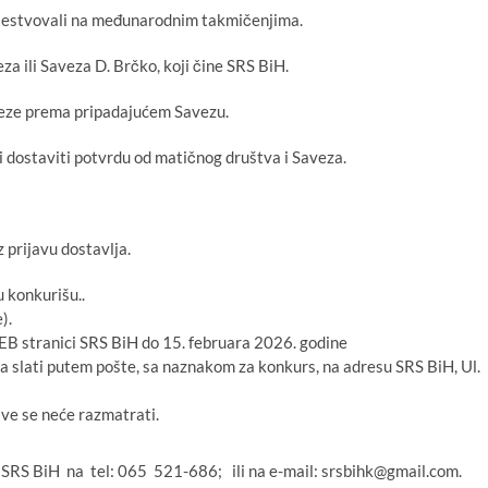
o učestvovali na međunarodnim takmičenjima.
za ili Saveza D. Brčko, koji čine SRS BiH.
veze prema pripadajućem Savezu.
ni dostaviti potvrdu od matičnog društva i Saveza.
 prijavu dostavlja.
u konkurišu..
).
EB stranici SRS BiH do 15. februara 2026. godine
a slati putem pošte, sa naznakom za konkurs, na adresu SRS BiH, Ul.
ave se neće razmatrati.
SRS BiH na tel: 065 521-686; ili na e-mail: srsbihk@gmail.com.