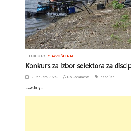
ISTAKNUTO
OBAVJEŠTENJA
Konkurs za izbor selektora za discip
27. Januara 2026.
No Comments
headline
Loading
.
.
.