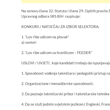
Na osnovu člana 32. Statuta i člana 29. Opštih pravila
Upravnog odbora SRS BiH raspisuje:
KONKURS / NATJEČAJ ZA IZBOR SELEKTORA:
1. “Lov ribe udicom na plovak”
a) seniori
2. “Lov ribe udicom sa hranilicom – FEEDER”
USLOVI / UVJETI, koje kandidati trebaju da ispunjavaj
1. Sposobnost vođenja takmičara i pedagoški pristup rad
2. Organizacione i menadžerske sposobnosti.
3. Da poznaje takmičarski pribor i takmičarske tehnike u
4. Da se služi jednim svjetskim jezikom ( Engleski, Franc