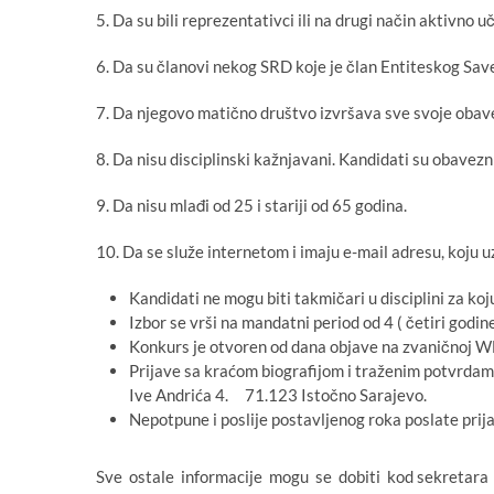
5. Da su bili reprezentativci ili na drugi način aktivn
6. Da su članovi nekog SRD koje je član Entiteskog Save
7. Da njegovo matično društvo izvršava sve svoje oba
8. Da nisu disciplinski kažnjavani. Kandidati su obavez
9. Da nisu mlađi od 25 i stariji od 65 godina.
10. Da se služe internetom i imaju e-mail adresu, koju uz
Kandidati ne mogu biti takmičari u disciplini za koj
Izbor se vrši na mandatni period od 4 ( četiri godine
Konkurs je otvoren od dana objave na zvaničnoj W
Prijave sa kraćom biografijom i traženim potvrdam
Ive Andrića 4. 71.123 Istočno Sarajevo.
Nepotpune i poslije postavljenog roka poslate prij
Sve ostale informacije mogu se dobiti kod sekretara 