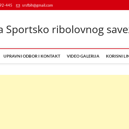
992-445
srsfbih@gmail.com
a Sportsko ribolovnog save
UPRAVNI ODBOR I KONTAKT
VIDEO GALERIJA
KORISNI LI