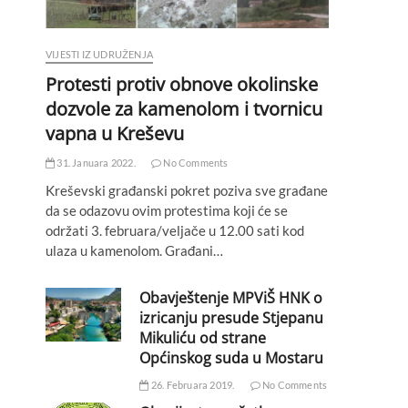
VIJESTI IZ UDRUŽENJA
Protesti protiv obnove okolinske
dozvole za kamenolom i tvornicu
vapna u Kreševu
31. Januara 2022.
No Comments
Kreševski građanski pokret poziva sve građane
da se odazovu ovim protestima koji će se
održati 3. februara/veljače u 12.00 sati kod
ulaza u kamenolom. Građani…
Obavještenje MPViŠ HNK o
izricanju presude Stjepanu
Mikuliću od strane
Općinskog suda u Mostaru
26. Februara 2019.
No Comments