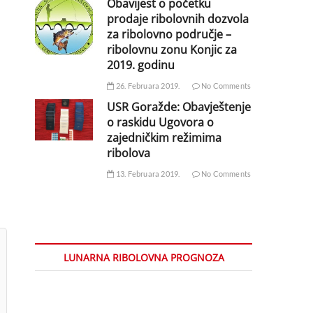
Obavijest o početku
prodaje ribolovnih dozvola
za ribolovno područje –
ribolovnu zonu Konjic za
2019. godinu
26. Februara 2019.
No Comments
USR Goražde: Obavještenje
o raskidu Ugovora o
zajedničkim režimima
ribolova
13. Februara 2019.
No Comments
LUNARNA RIBOLOVNA PROGNOZA