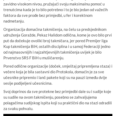
zavidno visokom nivou, pružajući svoju maksimalnu pomoć u
trenutcima kada je to bilo potrebno i to je bio jedan od važećih
faktora da sve prođe bez primjedbi, u fer i korektnom
nadmetanju.
Organizacija domaćina takmičenja, na čelu sa predsjednikom
udruženja Goražde, Pekaz Halidom odlična, kome je ovo bilo prvi
put da dočekuje ovoliki broj takmičara, jer pored Premijer liga
Kup takmičenja BiH, ostalih disciplina i u samoj Federaciji jedno
od najmasovnijih i najzahtjevnijih takmičenja uvijek je bilo
Prvenstvo SRS F BiH u mušičarenju.
Pored odlične organizacije (doček, smještaj pripremljena staza) i
večere koja je bila sastavni dio Protokola, domaćin je za sve
učesnike pripremio i lanč pakete koji su na pauzi između dvije
sesije podijeljeni učesnicima.
Svoj doprinos da sve protekne bez primjedbi dale su i sudije koje
su sudile na ovom takmičenju, posebno se zahvaljujema
polagačima sudijskog ispita koji su praktični dio na stazi odradili
za svaku pohvalu.