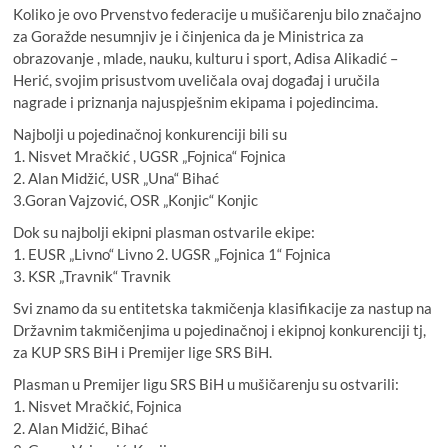
Koliko je ovo Prvenstvo federacije u mušičarenju bilo značajno
za Goražde nesumnjiv je i činjenica da je Ministrica za
obrazovanje , mlade, nauku, kulturu i sport, Adisa Alikadić –
Herić, svojim prisustvom uveličala ovaj događaj i uručila
nagrade i priznanja najuspješnim ekipama i pojedincima.
Najbolji u pojedinačnoj konkurenciji bili su
1. Nisvet Mračkić , UGSR „Fojnica“ Fojnica
2. Alan Midžić, USR „Una“ Bihać
3.Goran Vajzović, OSR „Konjic“ Konjic
Dok su najbolji ekipni plasman ostvarile ekipe:
1. EUSR „Livno“ Livno 2. UGSR „Fojnica 1“ Fojnica
3. KSR „Travnik“ Travnik
Svi znamo da su entitetska takmičenja klasifikacije za nastup na
Državnim takmičenjima u pojedinačnoj i ekipnoj konkurenciji tj,
za KUP SRS BiH i Premijer lige SRS BiH.
Plasman u Premijer ligu SRS BiH u mušičarenju su ostvarili:
1. Nisvet Mračkić, Fojnica
2. Alan Midžić, Bihać