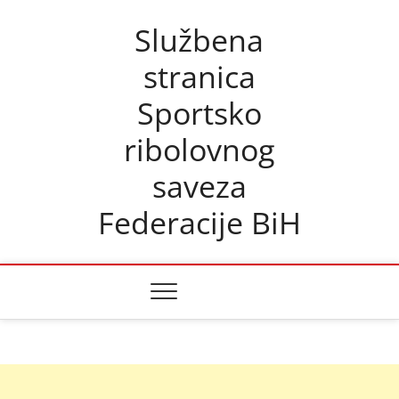
Skip
Službena
to
content
stranica
Sportsko
ribolovnog
saveza
Federacije BiH