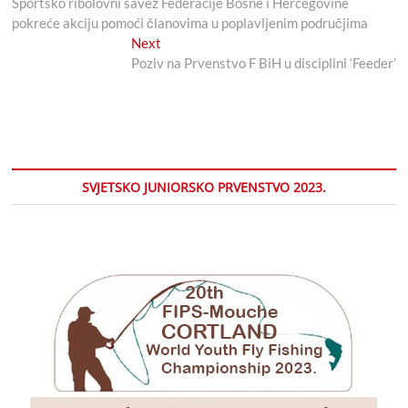
post:
Sportsko ribolovni savez Federacije Bosne i Hercegovine
članaka
pokreće akciju pomoći članovima u poplavljenim područjima
Next
Next
post:
Poziv na Prvenstvo F BiH u disciplini ‘Feeder’
SVJETSKO JUNIORSKO PRVENSTVO 2023.