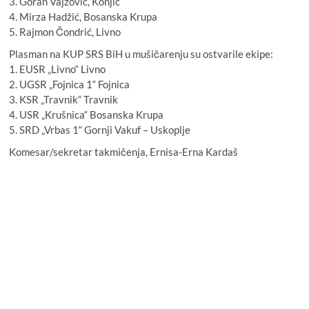
3. Goran Vajzović, Konjic
4. Mirza Hadžić, Bosanska Krupa
5. Rajmon Čondrić, Livno
Plasman na KUP SRS BiH u mušičarenju su ostvarile ekipe:
1. EUSR „Livno“ Livno
2. UGSR „Fojnica 1“ Fojnica
3. KSR „Travnik“ Travnik
4. USR „Krušnica“ Bosanska Krupa
5. SRD „Vrbas 1“ Gornji Vakuf – Uskoplje
Komesar/sekretar takmičenja, Ernisa-Erna Kardaš