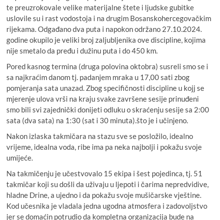
te preuzrokovale velike materijalne štete i ljudske gubitke
uslovile su i rast vodostoja i na drugim Bosanskohercegovačkim
rijekama. Odgađano dva puta i napokon održano 27.10.2024.
godine okupilo je veliki broj zaljubljenika ove discipline, kojima
nije smetalo da pređu i dužinu puta i do 450 km.
Pored kasnog termina (druga polovina oktobra) susreli smo se i
sa najkraćim danom tj. padanjem mraka u 17,00 sati zbog
pomjeranja sata unazad. Zbog specifičnosti discipline u kojj se
mjerenje ulova vrši na kraju svake završene sesije prinuđeni
smo bili svi zajednički donijeti odluku o skraćenju sesije sa 2:00
sata (dva sata) na 1:30 (sat i 30 minuta).što je i učinjeno.
Nakon izlaska takmičara na stazu sve se posložilo, idealno
vrijeme, idealna voda, ribe ima pa neka najbolji i pokažu svoje
umijeće.
Na takmičenju je učestvovalo 15 ekipa i šest pojedinca, tj. 51
takmičar koji su došli da uživaju u ljepoti i čarima nepredvidive,
hladne Drine, a ujedno i da pokažu svoje mušičarske vještine.
Kod učesnika je vladala jedna ugodna atmosfera i zadovoljstvo
jer se domaćin potrudio da kompletna organizacija bude na