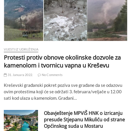
VIJESTI IZ UDRUŽENJA
Protesti protiv obnove okolinske dozvole za
kamenolom i tvornicu vapna u Kreševu
31. Januara 2022.
No Comments
Kreševski građanski pokret poziva sve građane da se odazovu
ovim protestima koji će se održati 3. februara/veljače u 12.00
sati kod ulaza u kamenolom. Građani…
Obavještenje MPViŠ HNK o izricanju
presude Stjepanu Mikuliću od strane
Općinskog suda u Mostaru