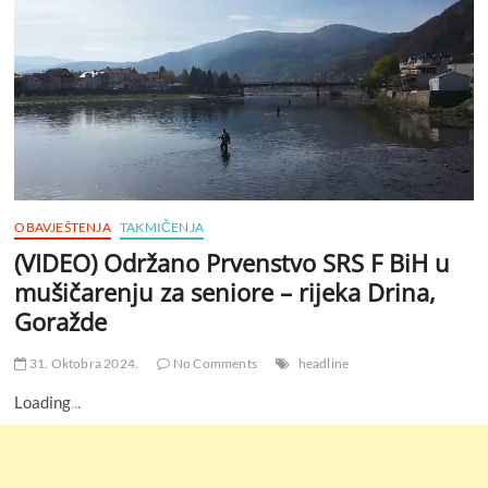
OBAVJEŠTENJA
TAKMIČENJA
(VIDEO) Održano Prvenstvo SRS F BiH u
mušičarenju za seniore – rijeka Drina,
Goražde
31. Oktobra 2024.
No Comments
headline
Loading
.
.
.