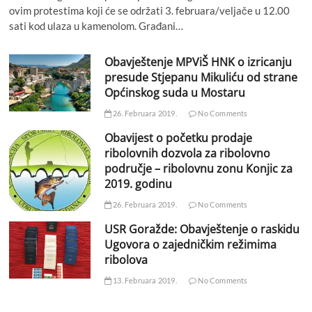
ovim protestima koji će se održati 3. februara/veljače u 12.00
sati kod ulaza u kamenolom. Građani…
Obavještenje MPViŠ HNK o izricanju
presude Stjepanu Mikuliću od strane
Općinskog suda u Mostaru
26. Februara 2019.
No Comments
Obavijest o početku prodaje
ribolovnih dozvola za ribolovno
područje – ribolovnu zonu Konjic za
2019. godinu
26. Februara 2019.
No Comments
USR Goražde: Obavještenje o raskidu
Ugovora o zajedničkim režimima
ribolova
13. Februara 2019.
No Comments