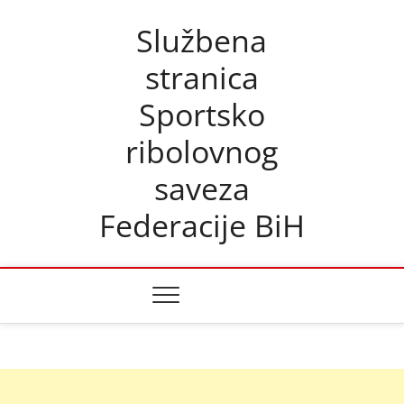
Skip
Službena
to
content
stranica
Sportsko
ribolovnog
saveza
Federacije BiH