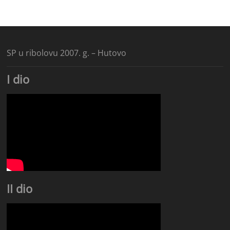
SP u ribolovu 2007. g. – Hutovo
I dio
II dio