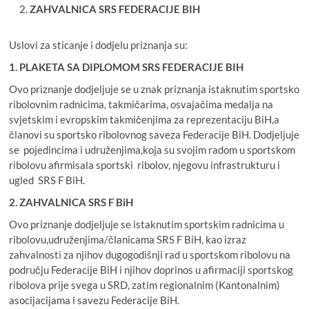
ZAHVALNICA SRS FEDERACIJE BIH
Uslovi za sticanje i dodjelu priznanja su:
1. PLAKETA SA DIPLOMOM SRS FEDERACIJE BIH
Ovo priznanje dodjeljuje se u znak priznanja istaknutim sportsko
ribolovnim radnicima, takmičarima, osvajačima medalja na
svjetskim i evropskim takmičenjima za reprezentaciju BiH,a
članovi su sportsko ribolovnog saveza Federacije BiH. Dodjeljuje
se pojedincima i udruženjima,koja su svojim radom u sportskom
ribolovu afirmisala sportski ribolov, njegovu infrastrukturu i
ugled SRS F BiH.
2. ZAHVALNICA SRS F BiH
Ovo priznanje dodjeljuje se istaknutim sportskim radnicima u
ribolovu,udruženjima/članicama SRS F BiH, kao izraz
zahvalnosti za njihov dugogodišnji rad u sportskom ribolovu na
području Federacije BiH i njihov doprinos u afirmaciji sportskog
ribolova prije svega u SRD, zatim regionalnim (Kantonalnim)
asocijacijama i savezu Federacije BiH.