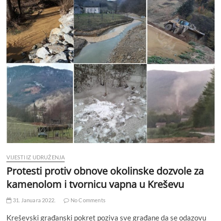
VIJESTI IZ UDRUŽENJA
Protesti protiv obnove okolinske dozvole za
kamenolom i tvornicu vapna u Kreševu
31. Januara 2022.
No Comments
Kreševski građanski pokret poziva sve građane da se odazovu