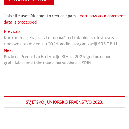
This site uses Akismet to reduce spam.
Learn how your comment
data is processed.
Navigacija
Previous
Previous
post:
Konkurs/natječaj za izbor domaćina i takmičarskih staza za
članaka
ribolovna takmičenja u 2026. godini u organizaciji SRS F BiH
Next
Next
post:
Poziv na Prvenstvo Federacije BiH za 2026. godinu u lovu
grabljivica umjetnim mamcima sa obale – SPIN
SVJETSKO JUNIORSKO PRVENSTVO 2023.