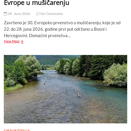
Evrope u mušičarenju
29. Juna 2026.
No Comments
Završeno je 30. Evropsko prvenstvo u mušičarenju, koje je od
22. do 28. juna 2026. godine prvi put održano u Bosni i
Hercegovini. Domaćini prvenstva…
Bosna
View More
i
Hercegovina
dobila
prvaka
Evrope
u
mušičarenju
OBAVJEŠTENJA