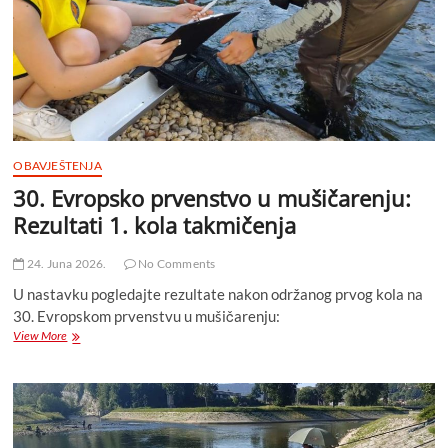
Bosna
i
Hercegovina
na
prvom
mjestu!
OBAVJEŠTENJA
30. Evropsko prvenstvo u mušičarenju:
Rezultati 1. kola takmičenja
24. Juna 2026.
No Comments
U nastavku pogledajte rezultate nakon održanog prvog kola na
30. Evropskom prvenstvu u mušičarenju:
30.
View More
Evropsko
prvenstvo
u
mušičarenju:
Rezultati
1.