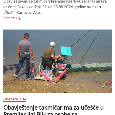
Obavještavaju se takmičari Premijer lige ‘lovu šarana i amura’
da će se 3. kolo održati 21. do 23.08.2026. godine na jezeru
„Žica“ – Karlovac. Ako…
Poziv
View More
za
učešće
u
Premijer
ligi
SRS
BiH
u
disciplini
‘Lov
šarana
i
amura’
OBAVJEŠTENJA
Obavještenje takmičarima za učešće u
Premijer ligi BiH za osobe sa