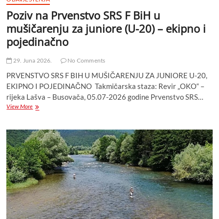
Poziv na Prvenstvo SRS F BiH u
mušičarenju za juniore (U-20) – ekipno i
pojedinačno
29. Juna 2026.
No Comments
PRVENSTVO SRS F BIH U MUŠIČARENJU ZA JUNIORE U-20,
EKIPNO I POJEDINAČNO Takmičarska staza: Revir „OKO“ –
rijeka Lašva – Busovača, 05.07-2026 godine Prvenstvo SRS…
Poziv
View More
na
Prvenstvo
SRS
F
BiH
u
mušičarenju
za
juniore
(U-
20)
–