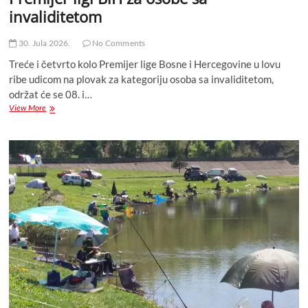
invaliditetom
30. Jula 2026.
No Comments
Treće i četvrto kolo Premijer lige Bosne i Hercegovine u lovu
ribe udicom na plovak za kategoriju osoba sa invaliditetom,
održat će se 08. i…
Obavještenje
View More
takmičarima
za
učešće
u
Premijer
ligi
BiH
za
osobe
sa
invaliditetom