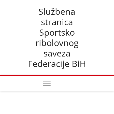
Skip
Službena
to
content
stranica
Sportsko
ribolovnog
saveza
Federacije BiH