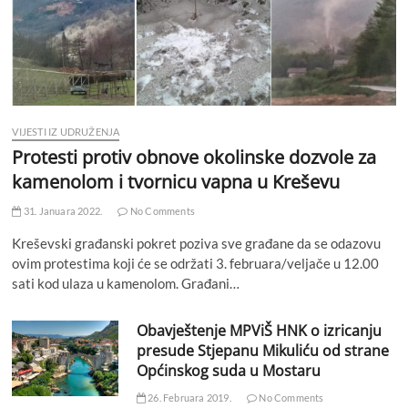
VIJESTI IZ UDRUŽENJA
Protesti protiv obnove okolinske dozvole za
kamenolom i tvornicu vapna u Kreševu
31. Januara 2022.
No Comments
Kreševski građanski pokret poziva sve građane da se odazovu
ovim protestima koji će se održati 3. februara/veljače u 12.00
sati kod ulaza u kamenolom. Građani…
Obavještenje MPViŠ HNK o izricanju
presude Stjepanu Mikuliću od strane
Općinskog suda u Mostaru
26. Februara 2019.
No Comments