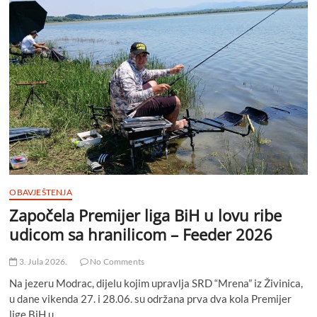
F
BiH
u
mušičarenju
za
juniore
OBAVJEŠTENJA
Započela Premijer liga BiH u lovu ribe
udicom sa hranilicom – Feeder 2026
3. Jula 2026.
No Comments
Na jezeru Modrac, dijelu kojim upravlja SRD “Mrena” iz Živinica,
u dane vikenda 27. i 28.06. su održana prva dva kola Premijer
lige BiH u…