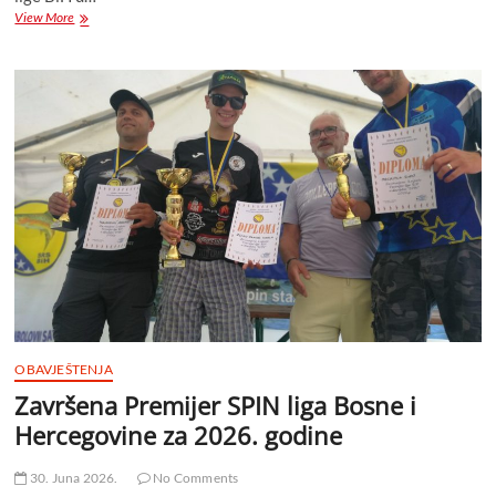
Započela
View More
Premijer
liga
BiH
u
lovu
ribe
udicom
sa
hranilicom
–
Feeder
2026
OBAVJEŠTENJA
Završena Premijer SPIN liga Bosne i
Hercegovine za 2026. godine
30. Juna 2026.
No Comments