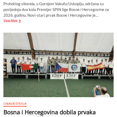
Proteklog vikenda, u Gornjem Vakufu/Uskoplju, održana su
posljednja dva kola Premijer SPIN lige Bosne i Hercegovine za
2026. godinu. Novi-stari prvak Bosne i Hercegovine je…
Završena
View More
Premijer
SPIN
liga
Bosne
i
Hercegovine
za
2026.
godine
OBAVJEŠTENJA
Bosna i Hercegovina dobila prvaka