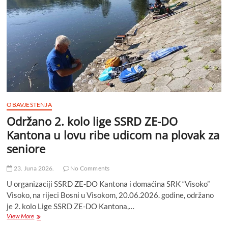
kola
takmičenja
OBAVJEŠTENJA
Održano 2. kolo lige SSRD ZE-DO
Kantona u lovu ribe udicom na plovak za
seniore
23. Juna 2026.
No Comments
U organizaciji SSRD ZE-DO Kantona i domaćina SRK “Visoko”
Visoko, na rijeci Bosni u Visokom, 20.06.2026. godine, održano
je 2. kolo Lige SSRD ZE-DO Kantona,…
Održano
View More
2.