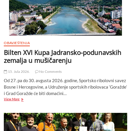
ribe
sa
hranilicom
–
Feeder
OBAVJEŠTENJA
Bilten XVI Kupa Jadransko-podunavskih
zemalja u mušičarenju
15. Jula 2026.
No Comments
Od 27. pa do 30. avgusta 2026. godine, Sportsko ribolovni savez
Bosne i Hercegovine, a Udruženje sportskih ribolovaca ‘Goražde’
i Grad Goražde će biti domaćini…
Bilten
View More
XVI
Kupa
Jadransko-
podunavskih
zemalja
u