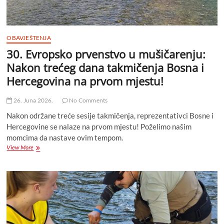
ekipno
i
pojedinačno
OBAVJEŠTENJA
30. Evropsko prvenstvo u mušičarenju:
Nakon trećeg dana takmičenja Bosna i
Hercegovina na prvom mjestu!
26. Juna 2026.
No Comments
Nakon održane treće sesije takmičenja, reprezentativci Bosne i
Hercegovine se nalaze na prvom mjestu! Poželimo našim
momcima da nastave ovim tempom.
30.
View More
Evropsko
prvenstvo
u
mušičarenju:
Nakon
trećeg
dana
takmičenja