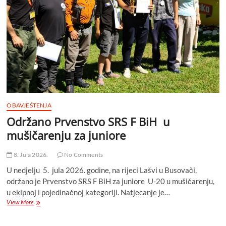
mušičarenju
OBAVJEŠTENJA
Održano Prvenstvo SRS F BiH u
mušičarenju za juniore
8. Jula 2026.
No Comments
U nedjelju 5. jula 2026. godine, na rijeci Lašvi u Busovači,
održano je Prvenstvo SRS F BiH za juniore U-20 u mušičarenju,
u ekipnoj i pojedinačnoj kategoriji. Natjecanje je…
Održano
View More
Prvenstvo
SRS