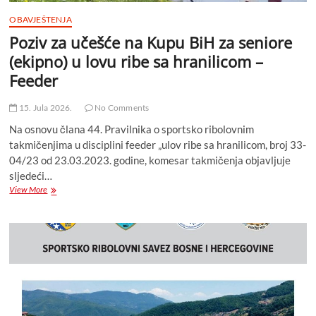
OBAVJEŠTENJA
Poziv za učešće na Kupu BiH za seniore
(ekipno) u lovu ribe sa hranilicom –
Feeder
15. Jula 2026.
No Comments
Na osnovu člana 44. Pravilnika o sportsko ribolovnim
takmičenjima u disciplini feeder „ulov ribe sa hranilicom, broj 33-
04/23 od 23.03.2023. godine, komesar takmičenja objavljuje
sljedeći…
Poziv
View More
za
učešće
na
Kupu
BiH
za
seniore
(ekipno)
u
lovu