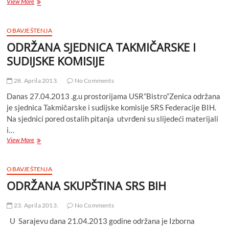
ODRŽANA
View More
SJEDNICA
UPRAVNOG
ODBORA
OBAVJEŠTENJA
SRS
ODRŽANA SJEDNICA TAKMIČARSKE I
BiH
SUDIJSKE KOMISIJE
28. Aprila 2013.
No Comments
Danas 27.04.2013 .g.u prostorijama USR”Bistro”Zenica održana
je sjednica Takmičarske i sudijske komisije SRS Federacije BIH.
Na sjednici pored ostalih pitanja utvrđeni su slijedeći materijali
i…
ODRŽANA
View More
SJEDNICA
TAKMIČARSKE
I
OBAVJEŠTENJA
SUDIJSKE
ODRŽANA SKUPŠTINA SRS BIH
KOMISIJE
23. Aprila 2013.
No Comments
U Sarajevu dana 21.04.2013 godine održana je Izborna