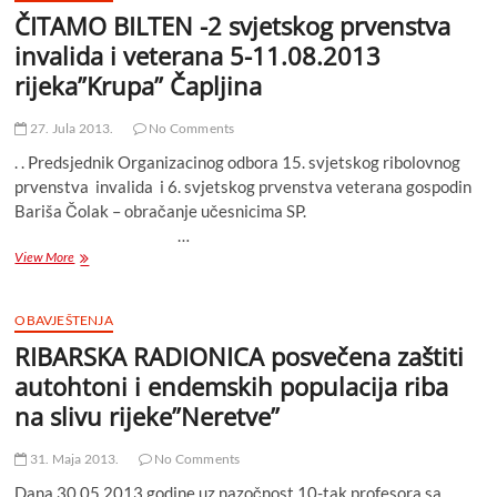
ČITAMO BILTEN -2 svjetskog prvenstva
invalida i veterana 5-11.08.2013
rijeka”Krupa” Čapljina
27. Jula 2013.
No Comments
. . Predsjednik Organizacinog odbora 15. svjetskog ribolovnog
prvenstva invalida i 6. svjetskog prvenstva veterana gospodin
Bariša Čolak – obračanje učesnicima SP.
…
ČITAMO
View More
BILTEN
-2
svjetskog
OBAVJEŠTENJA
prvenstva
RIBARSKA RADIONICA posvečena zaštiti
invalida
i
autohtoni i endemskih populacija riba
veterana
na slivu rijeke”Neretve”
5-
11.08.2013
rijeka”Krupa”
31. Maja 2013.
No Comments
Čapljina
Dana 30.05.2013 godine uz nazočnost 10-tak profesora sa