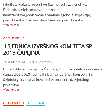
fakulteta, dekana, predstavnika Instituta za genetiku,
Federalnih ministarstava, kantonalnih
ministarstava,predstavnika vladinih agencija,inspekcije,
predstavnika društava sliva Neretve, predstavnika…
RIBARSKA
View More
RADIONICA
posvečena
zaštiti
OBAVJEŠTENJA
autohtoni
II SJEDNICA IZVRŠNOG KOMITETA SP
i
endemskih
2013 ČAPLJINA
populacija
riba
23. Maja 2013.
No Comments
na
slivu
U uredu Načelnika općine Čapljina,dr.Smiljana Vidića održana je
rijeke”Neretve”
dana 22.05.2013 godine II sjednica Izvršnog komiteta 15.
Svjetskog prvenstva invalida i veterana te 6. svjetskog
prvenstva…
II
View More
SJEDNICA
IZVRŠNOG
KOMITETA
OBAVJEŠTENJA
TAKMIČENJA
SP