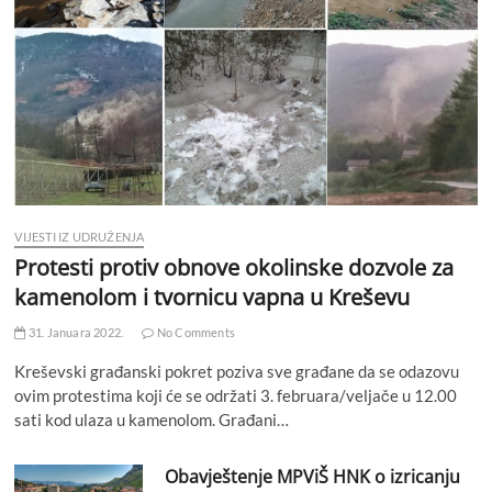
VIJESTI IZ UDRUŽENJA
Protesti protiv obnove okolinske dozvole za
kamenolom i tvornicu vapna u Kreševu
31. Januara 2022.
No Comments
Kreševski građanski pokret poziva sve građane da se odazovu
ovim protestima koji će se održati 3. februara/veljače u 12.00
sati kod ulaza u kamenolom. Građani…
Obavještenje MPViŠ HNK o izricanju