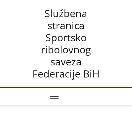
Skip
Službena
to
content
stranica
Sportsko
ribolovnog
saveza
Federacije BiH