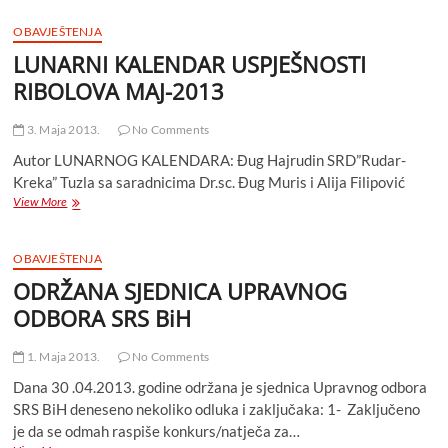
SRS
FEDERACIJE
OBAVJEŠTENJA
BIH
LUNARNI KALENDAR USPJEŠNOSTI
(Na
dan
RIBOLOVA MAJ-2013
06.05.2013.)
3. Maja 2013.
No Comments
Autor LUNARNOG KALENDARA: Đug Hajrudin SRD”Rudar-
Kreka” Tuzla sa saradnicima Dr.sc. Đug Muris i Alija Filipović
LUNARNI
View More
KALENDAR
USPJEŠNOSTI
RIBOLOVA
OBAVJEŠTENJA
MAJ-
ODRŽANA SJEDNICA UPRAVNOG
2013
ODBORA SRS BiH
1. Maja 2013.
No Comments
Dana 30 .04.2013. godine održana je sjednica Upravnog odbora
SRS BiH deneseno nekoliko odluka i zaključaka: 1- Zaključeno
je da se odmah raspiše konkurs/natječa za…