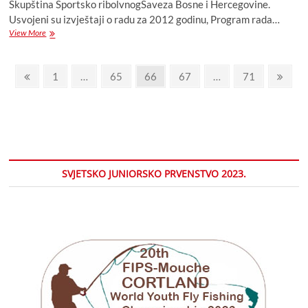
Skupština Sportsko ribolvnogSaveza Bosne i Hercegovine.
Usvojeni su izvještaji o radu za 2012 godinu, Program rada…
ODRŽANA
View More
SKUPŠTINA
SRS
Posts
BIH
Previous
Page
Page
Page
Page
Page
Next
1
…
65
66
67
…
71
page
page
pagination
SVJETSKO JUNIORSKO PRVENSTVO 2023.