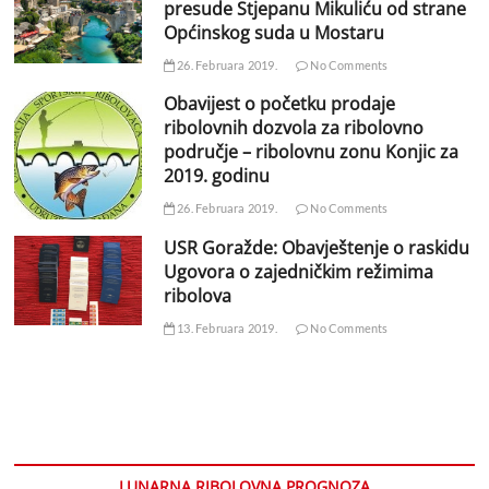
presude Stjepanu Mikuliću od strane
Općinskog suda u Mostaru
26. Februara 2019.
No Comments
Obavijest o početku prodaje
ribolovnih dozvola za ribolovno
područje – ribolovnu zonu Konjic za
2019. godinu
26. Februara 2019.
No Comments
USR Goražde: Obavještenje o raskidu
Ugovora o zajedničkim režimima
ribolova
13. Februara 2019.
No Comments
LUNARNA RIBOLOVNA PROGNOZA