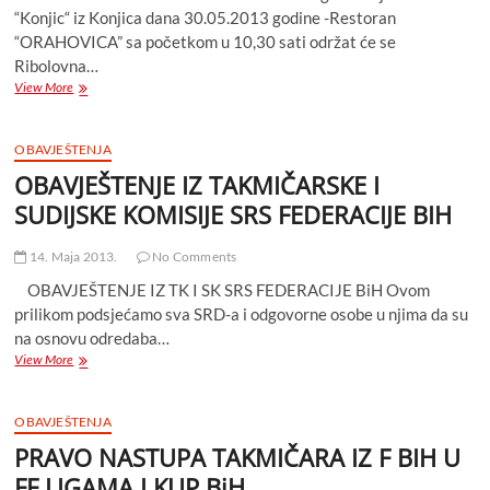
“Konjic“ iz Konjica dana 30.05.2013 godine -Restoran
“ORAHOVICA” sa početkom u 10,30 sati održat će se
Ribolovna…
RIBARSKA
View More
RADIONICA
POSVEČENA
PRIMJENI
OBAVJEŠTENJA
ZAKONA
OBAVJEŠTENJE IZ TAKMIČARSKE I
I
ZAŠTITI
SUDIJSKE KOMISIJE SRS FEDERACIJE BIH
AUTOHTONIH
I
14. Maja 2013.
No Comments
ENDEMSKIH
VRSTA
OBAVJEŠTENJE IZ TK I SK SRS FEDERACIJE BiH Ovom
RIBA
prilikom podsjećamo sva SRD-a i odgovorne osobe u njima da su
–
na osnovu odredaba…
RIBOLOVNOM
OBAVJEŠTENJE
View More
TURIZMU-
IZ
SPORTSKIM
TAKMIČARSKE
TAKMIČENJIMA
I
OBAVJEŠTENJA
SUDIJSKE
PRAVO NASTUPA TAKMIČARA IZ F BIH U
KOMISIJE
SRS
FF LIGAMA I KUP BiH