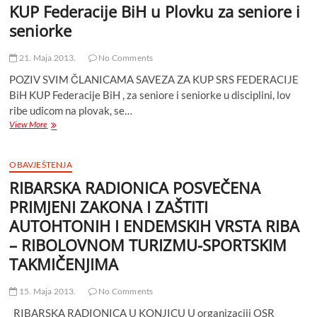
KUP Federacije BiH u Plovku za seniore i
2013
ČAPLJINA
seniorke
21. Maja 2013.
No Comments
POZIV SVIM ČLANICAMA SAVEZA ZA KUP SRS FEDERACIJE
BiH KUP Federacije BiH , za seniore i seniorke u disciplini, lov
ribe udicom na plovak, se…
KUP
View More
Federacije
BiH
u
OBAVJEŠTENJA
Plovku
RIBARSKA RADIONICA POSVEČENA
za
seniore
PRIMJENI ZAKONA I ZAŠTITI
i
AUTOHTONIH I ENDEMSKIH VRSTA RIBA
seniorke
– RIBOLOVNOM TURIZMU-SPORTSKIM
TAKMIČENJIMA
15. Maja 2013.
No Comments
RIBARSKA RADIONICA U KONJICU U organizaciji OSR