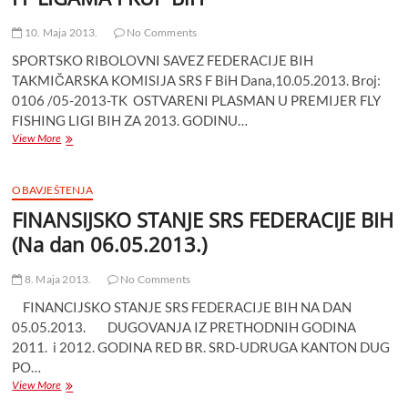
FEDERACIJE
BIH
10. Maja 2013.
No Comments
SPORTSKO RIBOLOVNI SAVEZ FEDERACIJE BIH
TAKMIČARSKA KOMISIJA SRS F BiH Dana,10.05.2013. Broj:
0106 /05-2013-TK OSTVARENI PLASMAN U PREMIJER FLY
FISHING LIGI BIH ZA 2013. GODINU…
PRAVO
View More
NASTUPA
TAKMIČARA
IZ
OBAVJEŠTENJA
F
FINANSIJSKO STANJE SRS FEDERACIJE BIH
BIH
U
(Na dan 06.05.2013.)
FF
LIGAMA
8. Maja 2013.
No Comments
I
KUP
FINANCIJSKO STANJE SRS FEDERACIJE BIH NA DAN
BiH
05.05.2013. DUGOVANJA IZ PRETHODNIH GODINA
2011. i 2012. GODINA RED BR. SRD-UDRUGA KANTON DUG
PO…
FINANSIJSKO
View More
STANJE