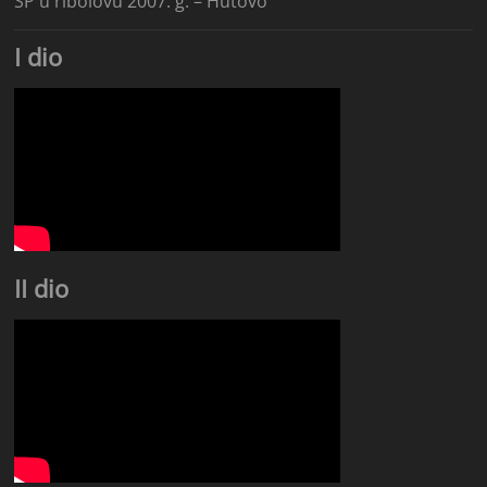
SP u ribolovu 2007. g. – Hutovo
I dio
II dio