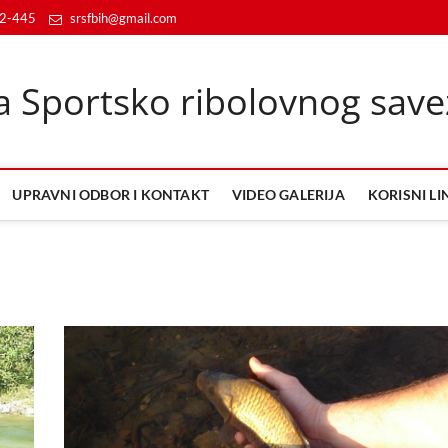
92-445
srsfbih@gmail.com
a Sportsko ribolovnog save
UPRAVNI ODBOR I KONTAKT
VIDEO GALERIJA
KORISNI LI