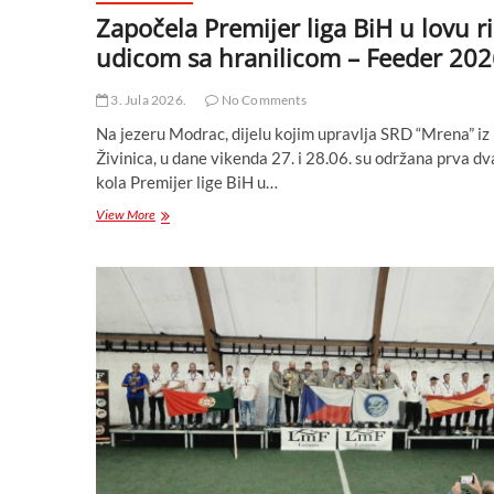
Započela Premijer liga BiH u lovu r
udicom sa hranilicom – Feeder 20
3. Jula 2026.
No Comments
Na jezeru Modrac, dijelu kojim upravlja SRD “Mrena” iz
Živinica, u dane vikenda 27. i 28.06. su održana prva dv
kola Premijer lige BiH u…
Započela
View More
Premijer
liga
BiH
u
lovu
ribe
udicom
sa
hranilicom
–
Feeder
2026