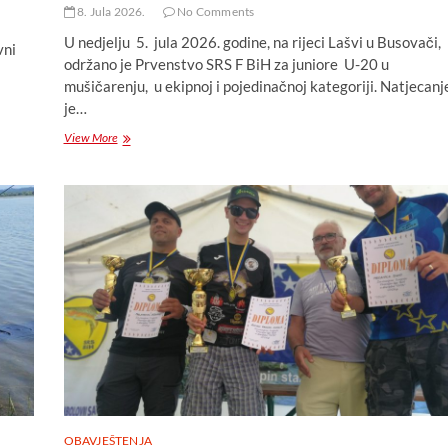
8. Jula 2026.
No Comments
U nedjelju 5. jula 2026. godine, na rijeci Lašvi u Busovači,
vni
održano je Prvenstvo SRS F BiH za juniore U-20 u
mušičarenju, u ekipnoj i pojedinačnoj kategoriji. Natjecanj
je…
Održano
View More
Prvenstvo
SRS
F
BiH
u
mušičarenju
za
juniore
OBAVJEŠTENJA