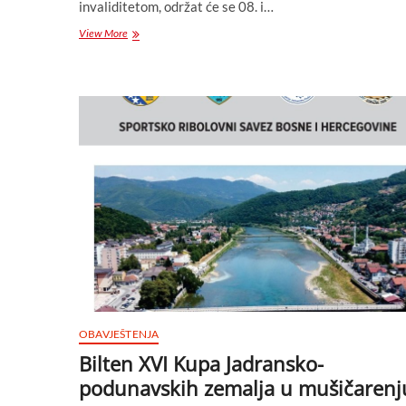
invaliditetom, održat će se 08. i…
Obavještenje
View More
takmičarima
za
učešće
u
Premijer
ligi
BiH
za
osobe
sa
invaliditetom
OBAVJEŠTENJA
Bilten XVI Kupa Jadransko-
podunavskih zemalja u mušičarenj