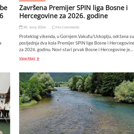
ibe
Završena Premijer SPIN liga Bosne i
26
Hercegovine za 2026. godine
30. Juna 2026.
No Comments
Proteklog vikenda, u Gornjem Vakufu/Uskoplju, održana su
a
posljednja dva kola Premijer SPIN lige Bosne i Hercegovin
za 2026. godinu. Novi-stari prvak Bosne i Hercegovine je…
Završena
View More
Premijer
SPIN
liga
Bosne
i
Hercegovine
za
2026.
godine