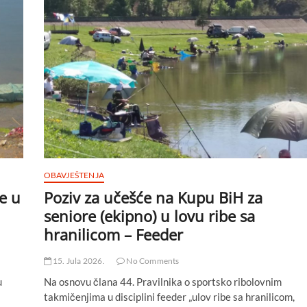
u
Premijer
ligi
SRS
BiH
u
disciplini
‘Lov
šarana
i
amura’
OBAVJEŠTENJA
e u
Poziv za učešće na Kupu BiH za
seniore (ekipno) u lovu ribe sa
hranilicom – Feeder
15. Jula 2026.
No Comments
u
Na osnovu člana 44. Pravilnika o sportsko ribolovnim
takmičenjima u disciplini feeder „ulov ribe sa hranilicom,