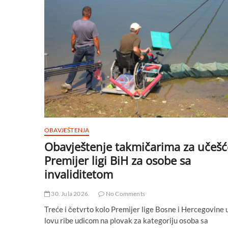
BiH
u
mušičarenju
OBAVJEŠTENJA
Obavještenje takmičarima za učešć
Premijer ligi BiH za osobe sa
invaliditetom
30. Jula 2026.
No Comments
Treće i četvrto kolo Premijer lige Bosne i Hercegovine 
lovu ribe udicom na plovak za kategoriju osoba sa