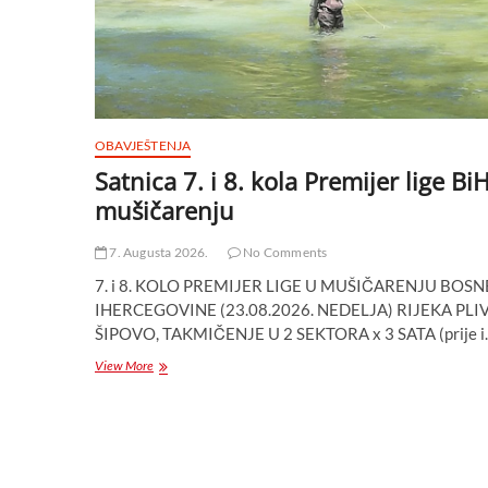
OBAVJEŠTENJA
Satnica 7. i 8. kola Premijer lige Bi
mušičarenju
7. Augusta 2026.
No Comments
7. i 8. KOLO PREMIJER LIGE U MUŠIČARENJU BOSN
IHERCEGOVINE (23.08.2026. NEDELJA) RIJEKA PLIV
ŠIPOVO, TAKMIČENJE U 2 SEKTORA x 3 SATA (prije 
Satnica
View More
7.
i
8.
kola
Premijer
lige