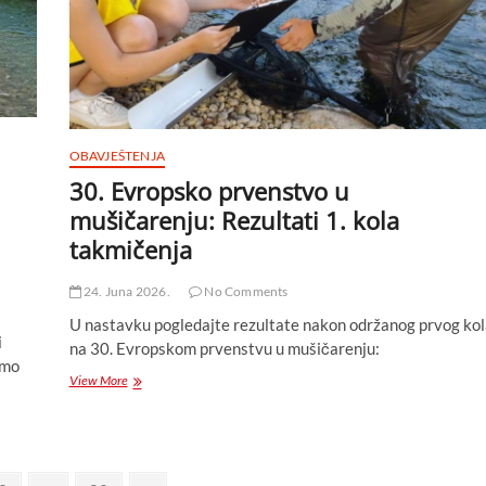
juniore
(U-
20)
–
ekipno
i
pojedinačno
OBAVJEŠTENJA
30. Evropsko prvenstvo u
mušičarenju: Rezultati 1. kola
takmičenja
24. Juna 2026.
No Comments
U nastavku pogledajte rezultate nakon održanog prvog kol
i
na 30. Evropskom prvenstvu u mušičarenju:
imo
30.
View More
Evropsko
prvenstvo
u
mušičarenju:
Rezultati