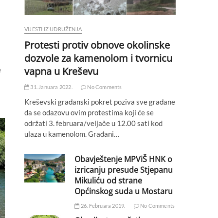
VIJESTI IZ UDRUŽENJA
Protesti protiv obnove okolinske
dozvole za kamenolom i tvornicu
vapna u Kreševu
e
31. Januara 2022.
No Comments
Kreševski građanski pokret poziva sve građane
da se odazovu ovim protestima koji će se
održati 3. februara/veljače u 12.00 sati kod
ulaza u kamenolom. Građani…
Obavještenje MPViŠ HNK o
izricanju presude Stjepanu
Mikuliću od strane
Općinskog suda u Mostaru
26. Februara 2019.
No Comments