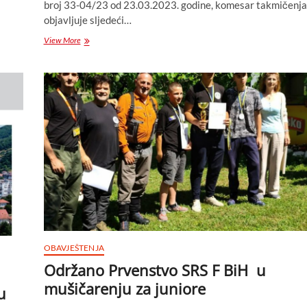
broj 33-04/23 od 23.03.2023. godine, komesar takmičenja
objavljuje sljedeći…
Poziv
View More
za
učešće
na
Kupu
BiH
za
seniore
(ekipno)
u
lovu
ribe
sa
hranilicom
–
Feeder
OBAVJEŠTENJA
Održano Prvenstvo SRS F BiH u
mušičarenju za juniore
u