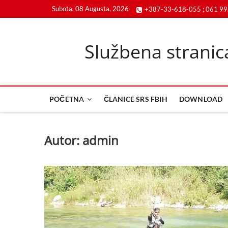
Skip
Subota, 08 Augusta, 2026
+387-33-618-055 ; 061 9
to
content
Službena stranic
POČETNA
ČLANICE SRS FBIH
DOWNLOAD
Autor:
admin