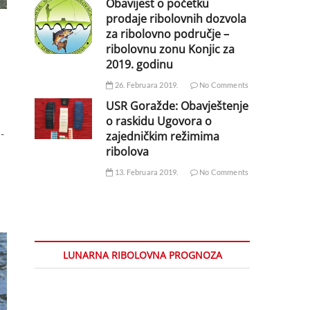
Obavijest o početku
prodaje ribolovnih dozvola
za ribolovno područje –
ribolovnu zonu Konjic za
2019. godinu
26. Februara 2019.
No Comments
USR Goražde: Obavještenje
o raskidu Ugovora o
-
zajedničkim režimima
ribolova
13. Februara 2019.
No Comments
LUNARNA RIBOLOVNA PROGNOZA