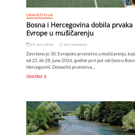
OBAVJEŠTENJA
Bosna i Hercegovina dobila prvaka
Evrope u mušičarenju
29. Juna 2026.
No Comments
Završeno je 30. Evropsko prvenstvo u mušičarenju, koje
od 22. do 28. juna 2026. godine prvi put održano u Bosni
Hercegovini. Domaćini prvenstva…
Bosna
View More
i
Hercegovina
dobila
prvaka
Evrope
u
mušičarenju