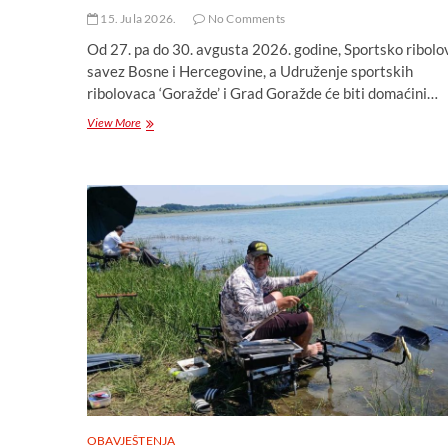
15. Jula 2026.
No Comments
Od 27. pa do 30. avgusta 2026. godine, Sportsko ribolo
savez Bosne i Hercegovine, a Udruženje sportskih
ribolovaca ‘Goražde’ i Grad Goražde će biti domaćini…
Bilten
View More
XVI
Kupa
Jadransko-
podunavskih
zemalja
u
mušičarenju
OBAVJEŠTENJA