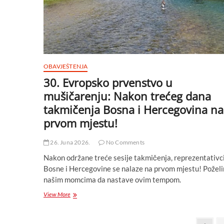
OBAVJEŠTENJA
30. Evropsko prvenstvo u
mušičarenju: Nakon trećeg dana
takmičenja Bosna i Hercegovina na
prvom mjestu!
26. Juna 2026.
No Comments
Nakon održane treće sesije takmičenja, reprezentativc
Bosne i Hercegovine se nalaze na prvom mjestu! Požel
našim momcima da nastave ovim tempom.
30.
View More
Evropsko
prvenstvo
u