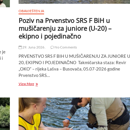
OBAVJEŠTENJA
Poziv na Prvenstvo SRS F BiH u
mušičarenju za juniore (U-20) –
ekipno i pojedinačno
29. Juna 2026.
No Comments
 je
PRVENSTVO SRS F BIH U MUŠIČARENJU ZA JUNIORE U
 i
20, EKIPNO I POJEDINAČNO Takmičarska staza: Revir
„OKO“ – rijeka Lašva – Busovača, 05.07-2026 godine
Prvenstvo SRS…
Poziv
View More
na
Prvenstvo
SRS
F
BiH
u
mušičarenju
za