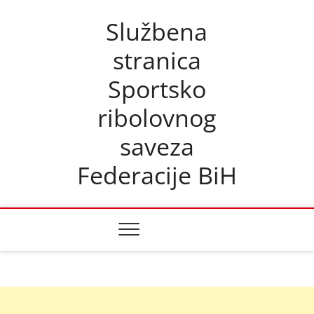
Skip
Službena
to
content
stranica
Sportsko
ribolovnog
saveza
Federacije BiH