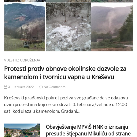
VIJESTI IZ UDRUŽENJA
Protesti protiv obnove okolinske dozvole za
kamenolom i tvornicu vapna u Kreševu
31. Januara 2022.
No Comments
Kreševski građanski pokret poziva sve građane da se odazovu
ovim protestima koji će se održati 3. februara/veljače u 12.00
sati kod ulaza u kamenolom. Građani…
Obavještenje MPViŠ HNK o izricanju
presude Stjepanu Mikuliću od strane