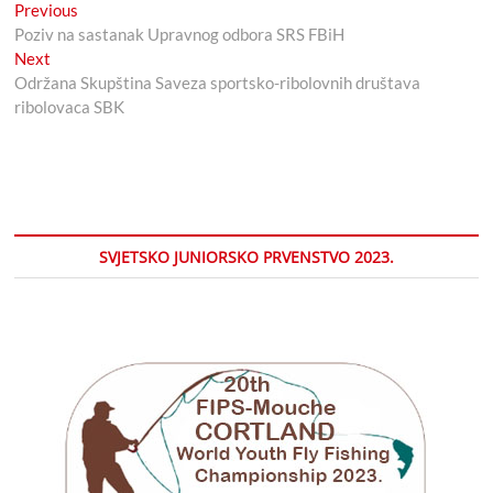
Navigacija
Previous
Previous
post:
Poziv na sastanak Upravnog odbora SRS FBiH
članaka
Next
Next
post:
Održana Skupština Saveza sportsko-ribolovnih društava
ribolovaca SBK
SVJETSKO JUNIORSKO PRVENSTVO 2023.