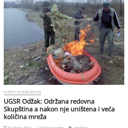
VIJESTI IZ UDRUŽENJA
UGSR Odžak: Održana redovna
Skupština a nakon nje uništena i veća
količina mreža
30. Marta 2015.
No Comments
headline