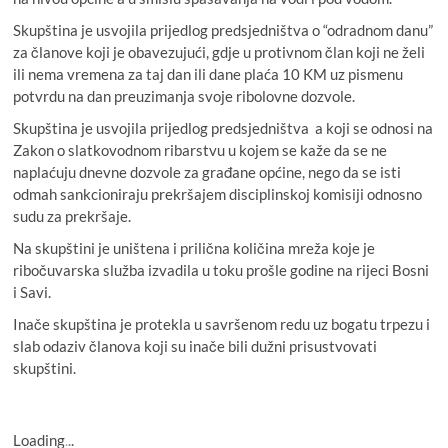
Skupština je usvojila prijedlog predsjedništva o “odradnom danu”
za članove koji je obavezujući, gdje u protivnom član koji ne želi
ili nema vremena za taj dan ili dane plaća 10 KM uz pismenu
potvrdu na dan preuzimanja svoje ribolovne dozvole.
Skupština je usvojila prijedlog predsjedništva a koji se odnosi na
Zakon o slatkovodnom ribarstvu u kojem se kaže da se ne
naplaćuju dnevne dozvole za građane općine, nego da se isti
odmah sankcioniraju prekršajem disciplinskoj komisiji odnosno
sudu za prekršaje.
Na skupštini je uništena i prilična količina mreža koje je
ribočuvarska služba izvadila u toku prošle godine na rijeci Bosni
i Savi.
Inače skupština je protekla u savršenom redu uz bogatu trpezu i
slab odaziv članova koji su inače bili dužni prisustvovati
skupštini.
Loading
.
.
.