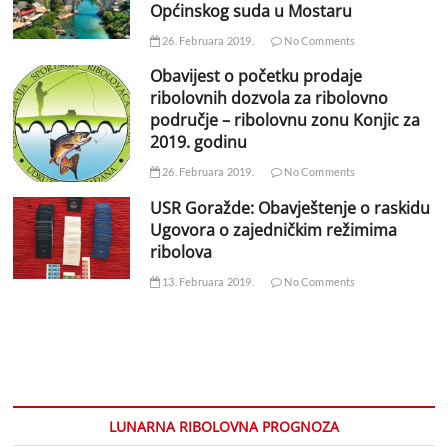
Općinskog suda u Mostaru
26. Februara 2019.
No Comments
Obavijest o početku prodaje
ribolovnih dozvola za ribolovno
područje – ribolovnu zonu Konjic za
2019. godinu
26. Februara 2019.
No Comments
USR Goražde: Obavještenje o raskidu
Ugovora o zajedničkim režimima
ribolova
13. Februara 2019.
No Comments
LUNARNA RIBOLOVNA PROGNOZA