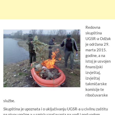
Redovna
skupština
UGSR-a Odžak
je održana 29.
marta 2015.
godine, a na
istoj je usvojen
finansijski
izvještaj,
izvještaj
takmičarske
komisije te
ribočuvarske
službe.
Skupština je upoznata i o uključivanju UGSR-a u civilnu zaštitu
na nivou općine a u smislu spašavanja na vodi i pod vodom.