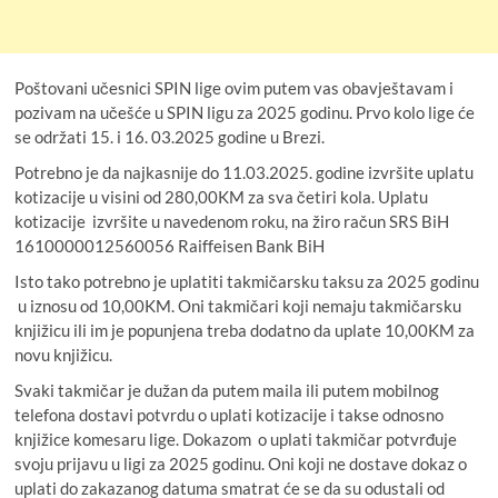
Poštovani učesnici SPIN lige ovim putem vas obavještavam i
pozivam na učešće u SPIN ligu za 2025 godinu. Prvo kolo lige će
se održati 15. i 16. 03.2025 godine u Brezi.
Potrebno je da najkasnije do 11.03.2025. godine izvršite uplatu
kotizacije u visini od 280,00KM za sva četiri kola. Uplatu
kotizacije izvršite u navedenom roku, na žiro račun SRS BiH
1610000012560056 Raiffeisen Bank BiH
Isto tako potrebno je uplatiti takmičarsku taksu za 2025 godinu
u iznosu od 10,00KM. Oni takmičari koji nemaju takmičarsku
knjižicu ili im je popunjena treba dodatno da uplate 10,00KM za
novu knjižicu.
Svaki takmičar je dužan da putem maila ili putem mobilnog
telefona dostavi potvrdu o uplati kotizacije i takse odnosno
knjižice komesaru lige. Dokazom o uplati takmičar potvrđuje
svoju prijavu u ligi za 2025 godinu. Oni koji ne dostave dokaz o
uplati do zakazanog datuma smatrat će se da su odustali od