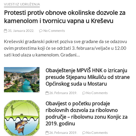
VIJESTI IZ UDRUŽENJA
Protesti protiv obnove okolinske dozvole za
kamenolom i tvornicu vapna u Kreševu
31. Januara 2022.
No Comments
Kreševski građanski pokret poziva sve građane da se odazovu
ovim protestima koji će se održati 3. februara/veljače u 12.00
sati kod ulaza u kamenolom. Građani…
Obavještenje MPViŠ HNK o izricanju
presude Stjepanu Mikuliću od strane
Općinskog suda u Mostaru
26. Februara 2019.
No Comments
Obavijest o početku prodaje
ribolovnih dozvola za ribolovno
područje – ribolovnu zonu Konjic za
2019. godinu
26. Februara 2019.
No Comments