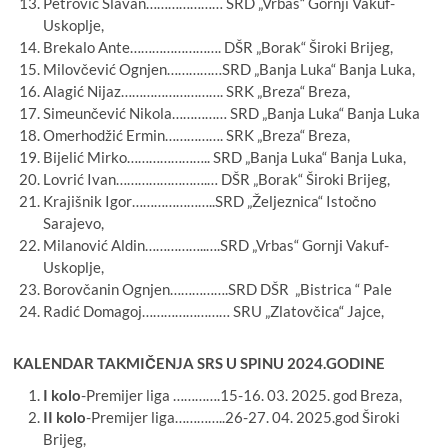
Petrović Slavan………………… SRD „Vrbas“ Gornji Vakuf-
Uskoplje,
Brekalo Ante……………………. DŠR „Borak“ Široki Brijeg,
Milovčević Ognjen……………SRD „Banja Luka“ Banja Luka,
Alagić Nijaz………………………. SRK „Breza“ Breza,
Simeunčević Nikola…………… SRD „Banja Luka“ Banja Luka
Omerhodžić Ermin……………. SRK „Breza“ Breza,
Bijelić Mirko………………….. SRD „Banja Luka“ Banja Luka,
Lovrić Ivan…………………….… DŠR „Borak“ Široki Brijeg,
Krajišnik Igor…………………..SRD „Željeznica“ Istočno
Sarajevo,
Milanović Aldin……………..….SRD „Vrbas“ Gornji Vakuf-
Uskoplje,
Borovčanin Ognjen…………….SRD DŠR „Bistrica “ Pale
Radić Domagoj…………………… SRU „Zlatovčica“ Jajce,
KALENDAR TAKMIČENJA SRS U SPINU 2024.GODINE
I kolo
-Premijer liga ………….15-16. 03. 2025. god Breza,
II kolo
-Premijer liga…………..26-27. 04. 2025.god Široki
Brijeg,