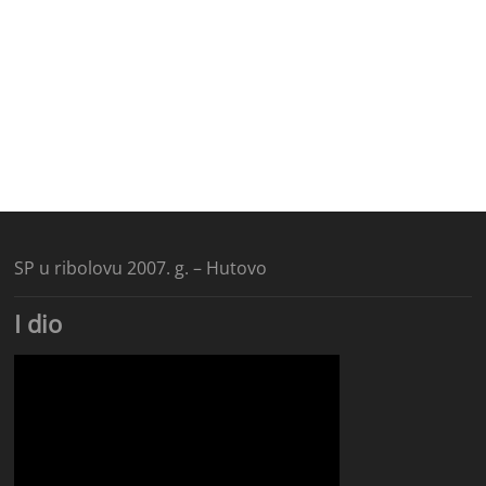
SP u ribolovu 2007. g. – Hutovo
I dio