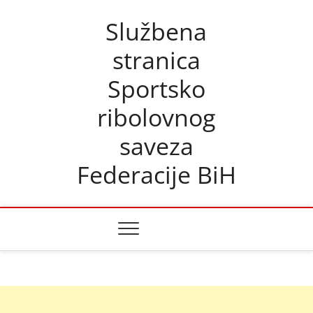
Skip
Službena
to
content
stranica
Sportsko
ribolovnog
saveza
Federacije BiH