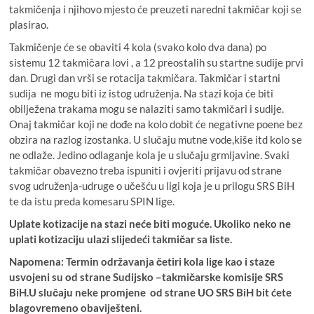
takmičenja i njihovo mjesto će preuzeti naredni takmičar koji se
plasirao.
Takmičenje će se obaviti 4 kola (svako kolo dva dana) po
sistemu 12 takmičara lovi , a 12 preostalih su startne sudije prvi
dan. Drugi dan vrši se rotacija takmičara. Takmičar i startni
sudija ne mogu biti iz istog udruženja. Na stazi koja će biti
obilježena trakama mogu se nalaziti samo takmičari i sudije.
Onaj takmičar koji ne dođe na kolo dobit će negativne poene bez
obzira na razlog izostanka. U slučaju mutne vode,kiše itd kolo se
ne odlaže. Jedino odlaganje kola je u slučaju grmljavine. Svaki
takmičar obavezno treba ispuniti i ovjeriti prijavu od strane
svog udruženja-udruge o učešću u ligi koja je u prilogu SRS BiH
te da istu preda komesaru SPIN lige.
Uplate kotizacije na stazi neće biti moguće. Ukoliko neko ne
uplati kotizaciju ulazi slijedeći takmičar sa liste.
Napomena:
Termin održavanja četiri kola lige kao i staze
usvojeni su od strane Sudijsko –takmičarske komisije SRS
BiH.U slučaju neke promjene od strane UO SRS BiH bit ćete
blagovremeno obaviješteni.