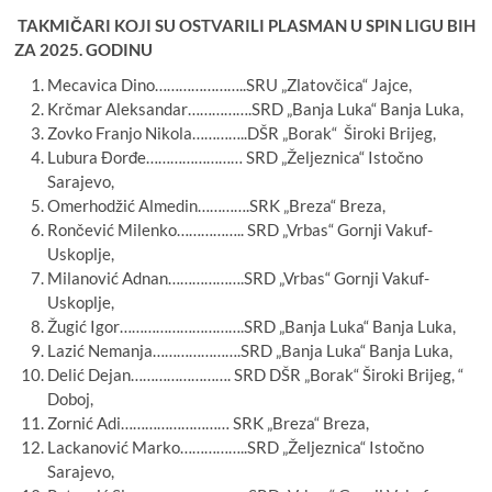
TAKMIČARI KOJI SU OSTVARILI PLASMAN U SPIN LIGU BIH
ZA 2025. GODINU
Mecavica Dino…………………..SRU „Zlatovčica“ Jajce,
Krčmar Aleksandar…………….SRD „Banja Luka“ Banja Luka,
Zovko Franjo Nikola…………..DŠR „Borak“ Široki Brijeg,
Lubura Đorđe…………………… SRD „Željeznica“ Istočno
Sarajevo,
Omerhodžić Almedin………….SRK „Breza“ Breza,
Rončević Milenko…………….. SRD „Vrbas“ Gornji Vakuf-
Uskoplje,
Milanović Adnan……………….SRD „Vrbas“ Gornji Vakuf-
Uskoplje,
Žugić Igor………………………….SRD „Banja Luka“ Banja Luka,
Lazić Nemanja………………….SRD „Banja Luka“ Banja Luka,
Delić Dejan……………………. SRD DŠR „Borak“ Široki Brijeg, “
Doboj,
Zornić Adi……………………… SRK „Breza“ Breza,
Lackanović Marko……………..SRD „Željeznica“ Istočno
Sarajevo,