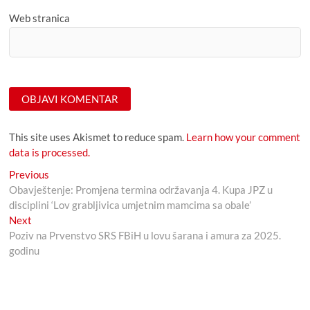
Web stranica
This site uses Akismet to reduce spam.
Learn how your comment
data is processed.
Navigacija
Previous
Previous
post:
Obavještenje: Promjena termina održavanja 4. Kupa JPZ u
članaka
disciplini ‘Lov grabljivica umjetnim mamcima sa obale’
Next
Next
post:
Poziv na Prvenstvo SRS FBiH u lovu šarana i amura za 2025.
godinu